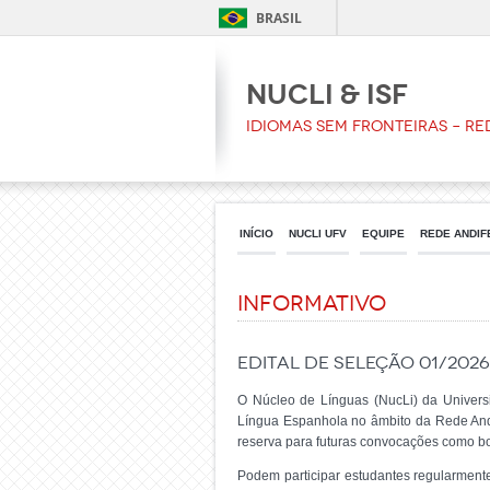
BRASIL
NUCLI & ISF
Idiomas sem Fronteiras – Re
INÍCIO
NUCLI UFV
EQUIPE
REDE ANDIFE
Informativo
Edital de Seleção 01/202
O Núcleo de Línguas (NucLi) da Univers
Língua Espanhola no âmbito da Rede Andif
reserva para futuras convocações como bol
Podem participar estudantes regularmen