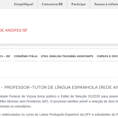
Simplifique!
Comunica BR
Participe
Acesso à infor
de Andifes IsF
S – ISF
CONVÊNIO ITÁLIA
ETAS: ENGLISH TEACHING ASSISTANTS
CURSOS E OFIC
6 – Professor-Tutor de Língua Espanhola (Rede An
idade Federal de Viçosa torna público o Edital de Seleção 01/2026 para preen
es Idiomas sem Fronteiras (IsF). O processo seletivo prevê a seleção de dois b
sistas ou voluntários.
te matriculados no curso de Letras Português-Espanhol da UFV e estudantes do